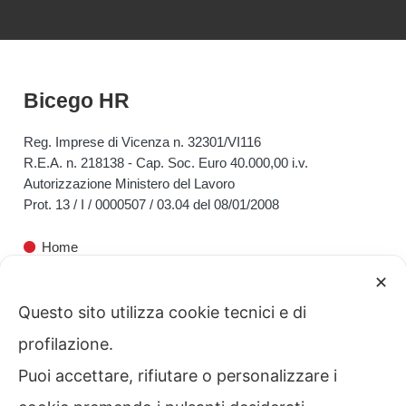
Bicego HR
Reg. Imprese di Vicenza n. 32301/VI116
R.E.A. n. 218138 - Cap. Soc. Euro 40.000,00 i.v.
Autorizzazione Ministero del Lavoro
Prot. 13 / I / 0000507 / 03.04 del 08/01/2008
Home
✕
Bicego HR
Questo sito utilizza cookie tecnici e di
Servizi alle Aziende
profilazione.
Servizi ai Privati
Puoi accettare, rifiutare o personalizzare i
Contatti