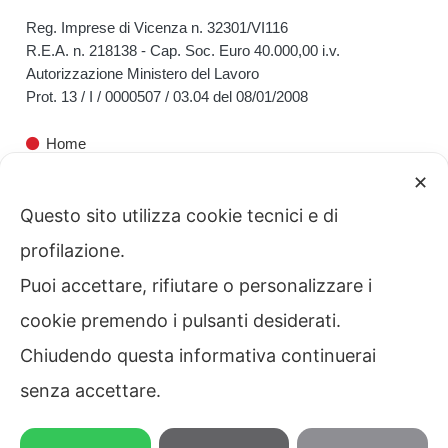
Reg. Imprese di Vicenza n. 32301/VI116
R.E.A. n. 218138 - Cap. Soc. Euro 40.000,00 i.v.
Autorizzazione Ministero del Lavoro
Prot. 13 / I / 0000507 / 03.04 del 08/01/2008
Home
✕
Bicego HR
Questo sito utilizza cookie tecnici e di
Servizi alle Aziende
profilazione.
Servizi ai Privati
Puoi accettare, rifiutare o personalizzare i
Contatti
cookie premendo i pulsanti desiderati.
Chiudendo questa informativa continuerai
Privacy
senza accettare.
0444 341002